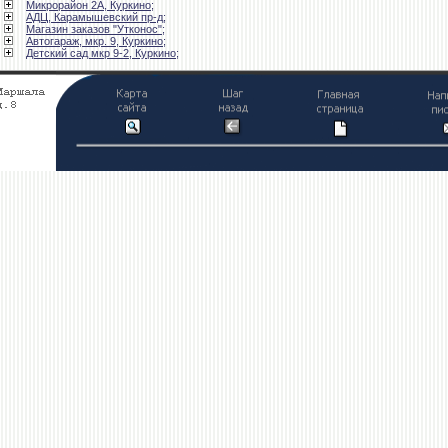
Микрорайон 2А, Куркино;
АДЦ, Карамышевский пр-д;
Магазин заказов "Утконос"
;
Автогараж, мкр. 9, Куркино;
Детский сад мкр 9-2, Куркино;