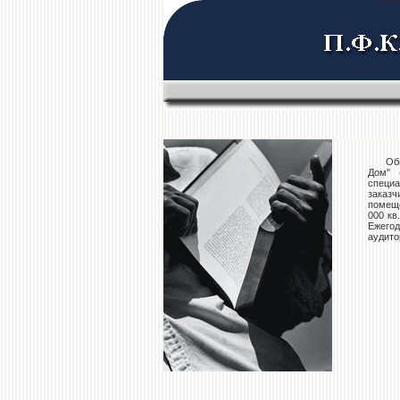
Общес
Дом" 
специа
заказч
помеще
000 кв
Ежего
аудито