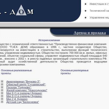
Аренда и продажа
История компании
тво с ограниченной ответственностью "Производственно-финансовая компания-
(ООО "П.Ф.К- ДОМ) образовано в 1996 г., частное холдинговое Общество,
лизируется на инвестициях в строительство, выполнении функций технического
ика, управлении недвижимостью. Общество построило 700 000 кв.м. жилых, офисных
ний, объектов социальной сферы, управляет недвижимостью общей площадью 640
.м., внесено с 2002 г. в реестр надежных организаций строительного комплекса РФ.
дный аудит хозяйственной деятельности Общества проводится ведущими
рскими компаниями.
Основные реализованные
Основные реализуемые
проекты
проекты
Авиатерминал "Внуково-3"
;
Офисный центр "Сухаревский";
Поселок "Годуново"
;
Жилой комплекс "Новогодуново"
Мкр 9 (1-я очередь) Куркино
;
Мкр 9 (2-я очередь) Куркино
;
Мкр 2 Д, Куркино;
Детский сад "Белоснежка"