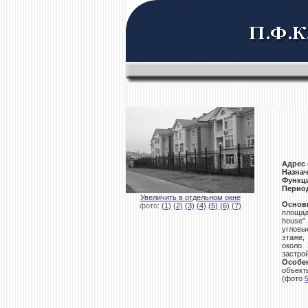
Адрес 
Назнач
Функци
Период
Увеличить в отдельном окне
Основ
фото:
(1)
(2)
(3)
(4)
(5)
(6)
(7)
площад
house"
угловы
этаже,
около
застрой
Особе
объект
(фото