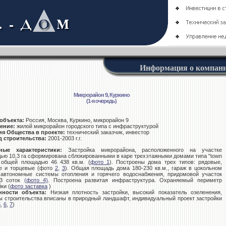
Информация о компан
Микрорайон 9, Куркино
(1-я очередь)
объекта:
Россия, Москва, Куркино, микрорайон 9
ение:
жилой микрорайон городского типа с инфраструктурой
я Общества в проекте:
технический заказчик, инвестор
 строительства:
2001-2003 г.г.
ные характеристики:
Застройка микрорайона, расположенного на участке
ью 10,3 га сформирована сблокированными в каре трехэтажными домами типа "town
 общей площадью 46 438 кв.м. (
фото 1
). Построены дома трех типов: рядовые,
е и торцевые (фото
2
,
3
). Общая площадь дома 180-230 кв.м., гараж в цокольном
 автономные системы отопления и горячего водоснабжения, придомовой участок
 3 соток
(фото 4)
. Построена развитая инфраструктура. Охраняемый периметр
ки (
фото заставка
)
нности объекта:
Низкая плотность застройки, высокий показатель озеленения,
ы строительства вписаны в природный ландшафт, индивидуальный проект застройки
5
,
6
,
7
)