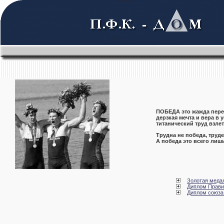
ПОБЕДА это жажда пере
дерзкая мечта и вера в у
титанический труд взле
Трудна не победа, труде
А победа это всего лиш
Золотая меда
Диплом Прави
Диплом союза