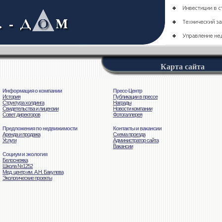
Карта сайта
Информация о компании
Пресс-Центр
История
Публикации в прессе
Структура холдинга
Награды
Свидетельства и лицензии
Новости компании
Совет директоров
Фотогаллерея
Предложения по недвижимости
Контакты и вакансии
Аренда и продажа
Схема проезда
Услуги
Администратор сайта
Вакансии
Социум и экология
Белоснежка
Школа №1252
Мед. центр им. А.Н. Бакулева
Экологические проекты